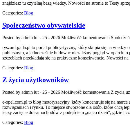
znajdziesz tu czytelną bazę wiedzy. Nowości na stronie to Testy sprz
Categories:
Blog
Społeczeństwo obywatelskie
Posted by admin
lut - 25 - 2026
Możliwość komentowania
Społeczeń
ryszard-galla.pl to portal publicystyczny, który skupia się na wiedz
publicznym, a jednocześnie budować niezależny pogląd w oparciu o p
szczeblach przekładają się na praktyczne konsekwencje. Nowości na 
Categories:
Blog
Z życia użytkowników
Posted by admin
lut - 25 - 2026
Możliwość komentowania
Z życia u
e-opel.com.pl to blog motoryzacyjny, który koncentruje się na marce 
rozwiązaniach i rynku. To miejsce stworzone dla osób, które chcą le
łączy zacięcie do samochodów z podejściem „na co dzień”, gdzie licz
Categories:
Blog