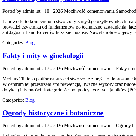
Posted by admin
lut - 18 - 2026
Możliwość komentowania
Samochod
Landworld to kompendium stworzony z myślą o użytkownikach marek 
prowadzi czytelnika od fundamentów po techniczne zagadnienia, łą
aut Jaguar i Land Roverów liczą się niuanse. Nawet drobne objawy 
Categories:
Blog
Fakty i mity w ginekologii
Posted by admin
lut - 17 - 2026
Możliwość komentowania
Fakty i mi
MediluxClinic to platforma w sieci stworzone z myślą o dobrostanie 
W centrum tej przestrzeni stoi prewencja, uważne wybory oraz budow
dotykają intymności. Kategorie Zespół policystycznych jajników (PC
Categories:
Blog
Ogrody historyczne i botaniczne
Posted by admin
lut - 17 - 2026
Możliwość komentowania
Ogrody hi
Hellerówka to poradnikowy serwis poświęcony ogrodom tematycznym 