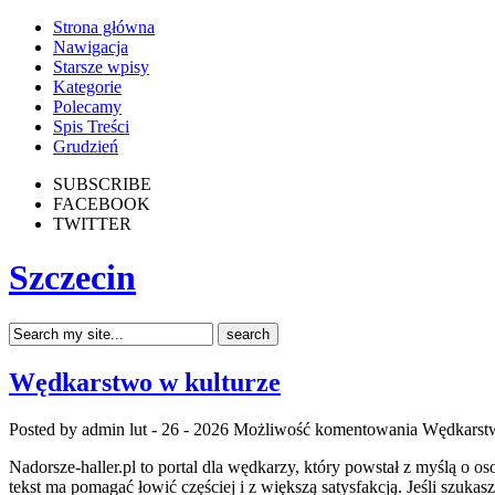
Strona główna
Nawigacja
Starsze wpisy
Kategorie
Polecamy
Spis Treści
Grudzień
SUBSCRIBE
FACEBOOK
TWITTER
Szczecin
Wędkarstwo w kulturze
Posted by admin
lut - 26 - 2026
Możliwość komentowania
Wędkarstw
Nadorsze-haller.pl to portal dla wędkarzy, który powstał z myślą o 
tekst ma pomagać łowić częściej i z większą satysfakcją. Jeśli szuka