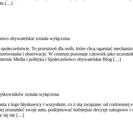
ętu […]
stwo obywatelskie
została wyłączona
y o społeczeństwie. To przestrzeń dla osób, które chcą ogarniać mechan
orównania i obserwacje. W centrum pozostaje człowiek jako uczestnik
stronie Media i polityka i Społeczeństwo obywatelskie Blog […]
żytkowników
została wyłączona
auta z logo błyskawicy i wszystkim, co z nią związane: od codziennej e
piej zrozumieć swoje auto, podejmować trafniejsze decyzje zakupowe i
y się nie […]