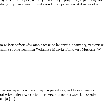
alistyczny, znajdziesz tu wskazówki, jak przełożyć styl na zwykłe
ścia w świat dźwięków albo chcesz odświeżyć fundamenty, znajdziesz
owości na stronie Technika Wokalna i Muzyka Filmowa i Musicale. W
: wczesnej edukacji szkolnej. To przestrzeń, w którym mamy i
a od wieku niemowlęco-toddlerowego aż po pierwsze lata szkoły.
ptacja […]