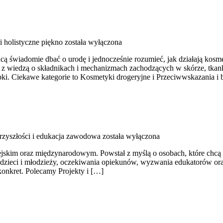
 i holistyczne piękno
została wyłączona
hcą świadomie dbać o urodę i jednocześnie rozumieć, jak działają kosm
ą z wiedzą o składnikach i mechanizmach zachodzących w skórze, tkan
ki. Ciekawe kategorie to Kosmetyki drogeryjne i Przeciwwskazania i
zyszłości i edukacja zawodowa
została wyłączona
jskim oraz międzynarodowym. Powstał z myślą o osobach, które chcą roz
y dzieci i młodzieży, oczekiwania opiekunów, wyzwania edukatorów ora
 konkret. Polecamy Projekty i […]