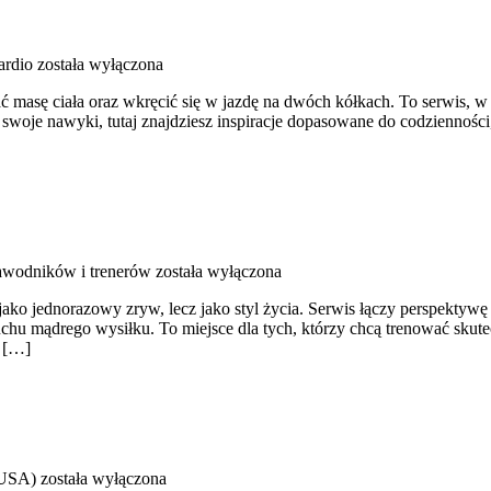
ardio
została wyłączona
ć masę ciała oraz wkręcić się w jazdę na dwóch kółkach. To serwis, w k
woje nawyki, tutaj znajdziesz inspiracje dopasowane do codzienności, 
zawodników i trenerów
została wyłączona
 jako jednorazowy zryw, lecz jako styl życia. Serwis łączy perspekty
uchu mądrego wysiłku. To miejsce dla tych, którzy chcą trenować skutec
u […]
(USA)
została wyłączona