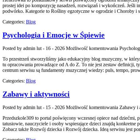
prostej idei po kompozycję nasadzeń, rozwiązań i wykończeń. Jeśli int
podwórko. Kategorie to Rośliny egzotyczne w ogrodzie i Choroby i s
Categories:
Blog
Psychologia i Emocje w Śpiewie
Posted by admin
lut - 16 - 2026
Możliwość komentowania
Psycholog
To przestrzeń stworzyliśmy jako edukacyjny blog muzyczny, w którym
tu opracowania prowadzące od A do Z. To nie jest zestaw definicji, 
centrum serwisu są fundamenty muzycznej wiedzy: puls, tempo, pro
Categories:
Blog
Zabawy i aktywności
Posted by admin
lut - 15 - 2026
Możliwość komentowania
Zabawy i 
Przedszkole309 to portal poświęcony wczesnej opiece nad dziećmi, p
tatusiowie, nauczyciele i osoby wspierające dzieci znajdą konkretn
Zobacz także Rozwój dziecka i Rozwój dziecka. Ideą serwisu jest po
Categories:
Blog