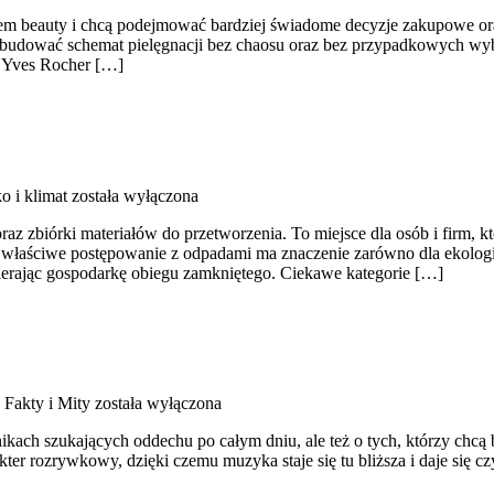
wiatem beauty i chcą podejmować bardziej świadome decyzje zakupowe ora
ak budować schemat pielęgnacji bez chaosu oraz bez przypadkowych wyb
 i Yves Rocher […]
o i klimat
została wyłączona
z zbiórki materiałów do przetworzenia. To miejsce dla osób i firm, któ
 właściwe postępowanie z odpadami ma znaczenie zarówno dla ekologii, j
ierając gospodarkę obiegu zamkniętego. Ciekawe kategorie […]
Fakty i Mity
została wyłączona
nikach szukających oddechu po całym dniu, ale też o tych, którzy chcą 
er rozrywkowy, dzięki czemu muzyka staje się tu bliższa i daje się czy