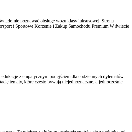
 świadomie poznawać obsługę wozu klasy luksusowej. Strona
otorsport i Sportowe Korzenie i Zakup Samochodu Premium W świecie
elną edukację z empatycznym podejściem dla codziennych dylematów.
ację tematy, które często bywają niejednoznaczne, a jednocześnie
azę. To miejsce, w którym inspiracja spotyka się z praktyką: od