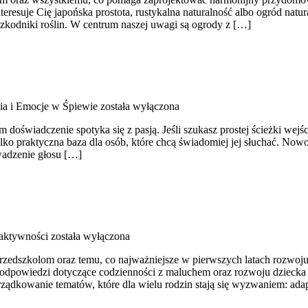
eresuje Cię japońska prostota, rustykalna naturalność albo ogród natur
zkodniki roślin. W centrum naszej uwagi są ogrody z […]
ia i Emocje w Śpiewie
została wyłączona
 doświadczenie spotyka się z pasją. Jeśli szukasz prostej ścieżki wej
tylko praktyczna baza dla osób, które chcą świadomiej jej słuchać. N
wadzenie głosu […]
aktywności
została wyłączona
rzedszkolom oraz temu, co najważniejsze w pierwszych latach rozwoju
e podpowiedzi dotyczące codzienności z maluchem oraz rozwoju dzieck
rządkowanie tematów, które dla wielu rodzin stają się wyzwaniem: ada