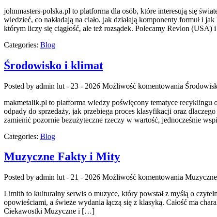
johnmasters-polska.pl to platforma dla osób, które interesują się ś
wiedzieć, co nakładają na ciało, jak działają komponenty formuł i j
którym liczy się ciągłość, ale też rozsądek. Polecamy Revlon (USA)
Categories:
Blog
Środowisko i klimat
Posted by admin
lut - 23 - 2026
Możliwość komentowania
Środowisk
makmetalik.pl to platforma wiedzy poświęcony tematyce recyklingu ora
odpady do sprzedaży, jak przebiega proces klasyfikacji oraz dlaczego
zamienić pozornie bezużyteczne rzeczy w wartość, jednocześnie wsp
Categories:
Blog
Muzyczne Fakty i Mity
Posted by admin
lut - 21 - 2026
Możliwość komentowania
Muzyczne 
Limith to kulturalny serwis o muzyce, który powstał z myślą o czytel
opowieściami, a świeże wydania łączą się z klasyką. Całość ma charakt
Ciekawostki Muzyczne i […]