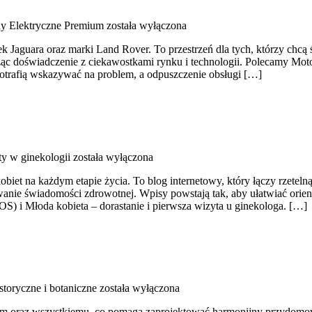
y Elektryczne Premium
została wyłączona
Jaguara oraz marki Land Rover. To przestrzeń dla tych, którzy chcą
cząc doświadczenie z ciekawostkami rynku i technologii. Polecamy M
potrafią wskazywać na problem, a odpuszczenie obsługi […]
ty w ginekologii
została wyłączona
kobiet na każdym etapie życia. To blog internetowy, który łączy rzet
anie świadomości zdrowotnej. Wpisy powstają tak, aby ułatwiać orient
OS) i Młoda kobieta – dorastanie i pierwsza wizyta u ginekologa. […]
storyczne i botaniczne
została wyłączona
oraz wszystkiemu, co pomaga zaprojektować harmonijny przydomową o