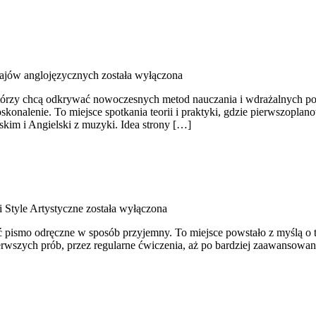
rajów anglojęzycznych
została wyłączona
 którzy chcą odkrywać nowoczesnych metod nauczania i wdrażalnych po
oskonalenie. To miejsce spotkania teorii i praktyki, gdzie pierwszopla
lskim i Angielski z muzyki. Idea strony […]
 i Style Artystyczne
została wyłączona
zyć pismo odręczne w sposób przyjemny. To miejsce powstało z myślą o 
ierwszych prób, przez regularne ćwiczenia, aż po bardziej zaawansow